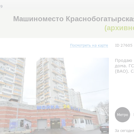
 9
Машиноместо Краснобогатырская 
(архивн
Посмотреть на карте
ID 27605
Продаю 
дома. Г
(ВАО). С
Метро
За сегодн