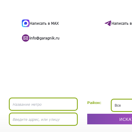
ти
.
бота
Написать в MAX
Написать в
info@garagnik.ru
Район:
Все
ИСКА