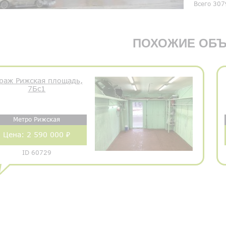
Всего 307
ПОХОЖИЕ ОБЪ
раж Рижская площадь,
7Бс1
Метро Рижская
Цена:
2 590 000 ₽
ID 60729