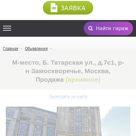
ЗАЯВКА
Найти гараж
Главная
Объявления
М-место, Б. Татарская ул., д.7с1, р-
н Замоскворечье, Москва,
Продажа
(архивное)
Посмотреть на карте