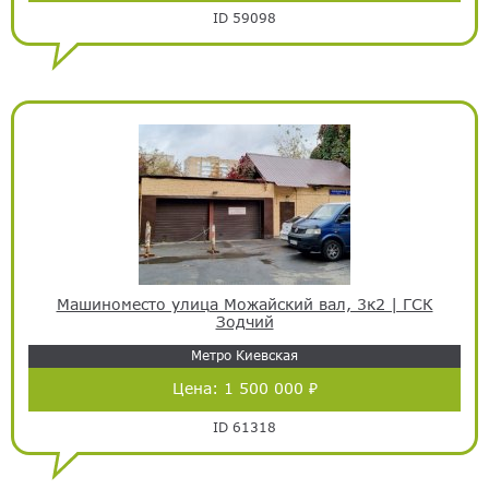
ID 59098
Машиноместо улица Можайский вал, 3к2 | ГСК
Зодчий
Метро Киевская
Цена:
1 500 000 ₽
ID 61318