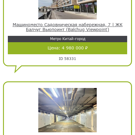
Машиноместо Садовническая набережная, 7 | ЖК
Балчуг Вьюпоинт (Balchug Viewpoint)
Метро Китай-город
Цена:
4 980 000 ₽
ID 58331