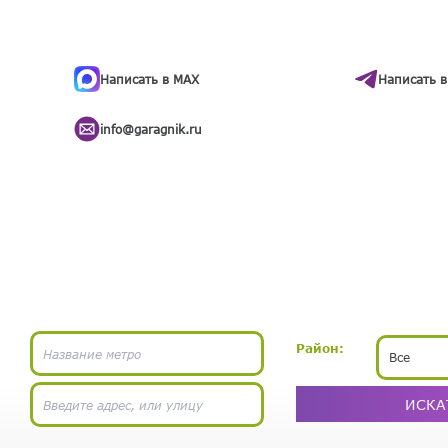
ти
.
бота
Написать в MAX
Написать в
info@garagnik.ru
Район:
Все
ИСКА