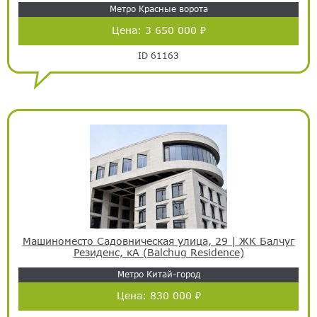
Метро Красные ворота
Цена:
3 650 000 ₽
ID 61163
Машиноместо Садовническая улица, 29 | ЖК Балчуг
Резиденс, кА (Balchug Residence)
Метро Китай-город
Цена:
830 000 ₽