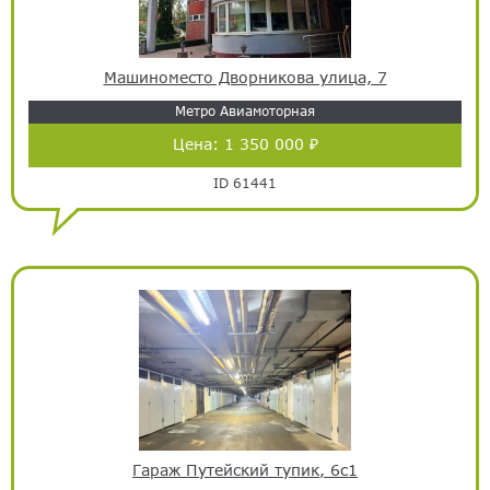
Машиноместо Дворникова улица, 7
Метро Авиамоторная
Цена:
1 350 000 ₽
ID 61441
Гараж Путейский тупик, 6с1