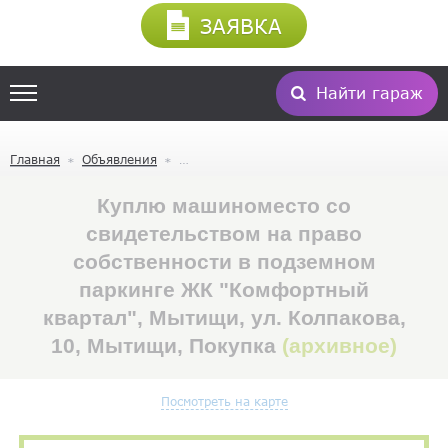
ЗАЯВКА
Найти гараж
Главная
Объявления
Куплю машиноместо со
свидетельством на право
собственности в подземном
паркинге ЖК "Комфортный
квартал", Мытищи, ул. Колпакова,
10, Мытищи, Покупка
(архивное)
Посмотреть на карте