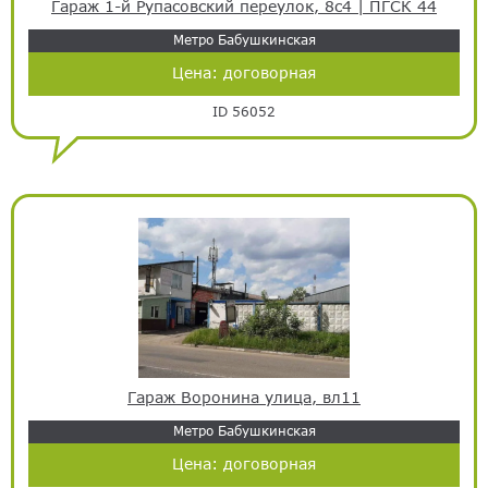
Гараж 1-й Рупасовский переулок, 8с4 | ПГСК 44
Метро Бабушкинская
Цена:
договорная
ID 56052
Гараж Воронина улица, вл11
Метро Бабушкинская
Цена:
договорная