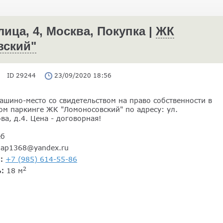
ца, 4, Москва, Покупка |
ЖК
вский"
ID 29244
23/09/2020 18:56
ашино-место со свидетельством на право собственности в
ом паркинге ЖК "Ломоносовский" по адресу: ул.
а, д.4. Цена - договорная!
еб
gap1368@yandex.ru
н:
+7 (985) 614-55-86
2
ь:
18 м