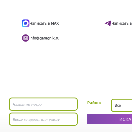
ти
.
бота
Написать в MAX
Написать в
info@garagnik.ru
Район:
Все
ИСКА