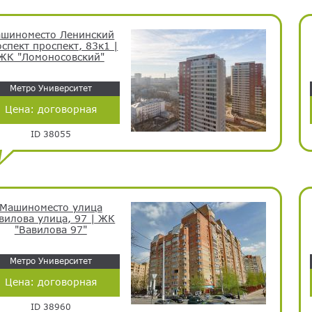
шиноместо Ленинский
спект проспект, 83к1 |
ЖК "Ломоносовский"
Метро Университет
Цена:
договорная
ID 38055
Машиноместо улица
вилова улица, 97 | ЖК
"Вавилова 97"
Метро Университет
Цена:
договорная
ID 38960