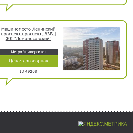
Машиноместо Ленинский
проспект проспект, 83Б |
ЖК "Ломоносовский"
Метро Университет
Цена:
договорная
ID 49208