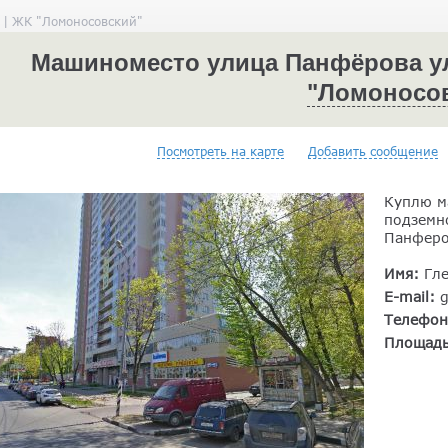
 | ЖК "Ломоносовский"
Машиноместо улица Панфёрова ули
"Ломоносо
Посмотреть на карте
Добавить сообщение
Куплю м
подземн
Панферов
Имя:
Гл
E-mail:
Телефо
Площад