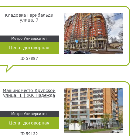
Кладовка Гарибальди
улица, 7
Метро Университет
Цена:
договорная
ID 57887
Машиноместо Крупской
улица, 1 | ЖК Надежда
Метро Университет
Цена:
договорная
ID 59132