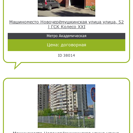
Машиноместо Новочерёмушкинская улица улица, 52
| ГСК Колесо XXI
Метро Академическая
Цена:
договорная
ID 38014