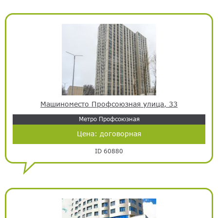
Машиноместо Профсоюзная улица, 33
Метро Профсоюзная
Цена:
договорная
ID 60880