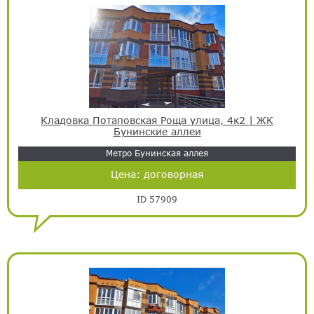
Кладовка Потаповская Роща улица, 4к2 | ЖК
Бунинские аллеи
Метро Бунинская аллея
Цена:
договорная
ID 57909