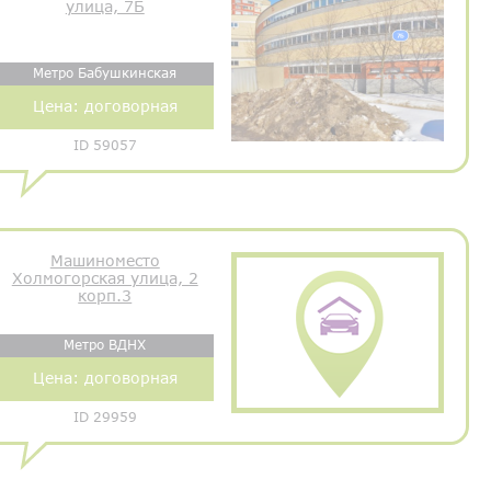
улица, 7Б
Метро Бабушкинская
Цена:
договорная
ID 59057
Машиноместо
Холмогорская улица, 2
корп.3
Метро ВДНХ
Цена:
договорная
ID 29959