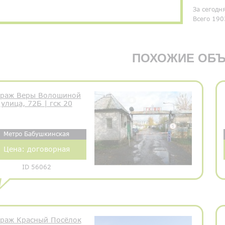
За сегодн
Всего 190
ПОХОЖИЕ ОБЪ
араж Веры Волошиной
улица, 72Б | гск 20
Метро Бабушкинская
Цена:
договорная
ID 56062
араж Красный Посёлок