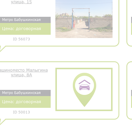
улица, 15
Метро Бабушкинская
Цена:
договорная
ID 56073
ашиноместо Малыгина
улица, 8А
Метро Бабушкинская
Цена:
договорная
ID 50013