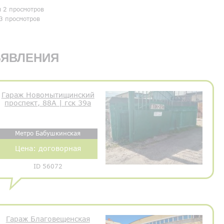
я 2 просмотров
3 просмотров
ЯВЛЕНИЯ
Гараж Новомытищинский
проспект, 88А | гск 39а
Метро Бабушкинская
Цена:
договорная
ID 56072
Гараж Благовещенская