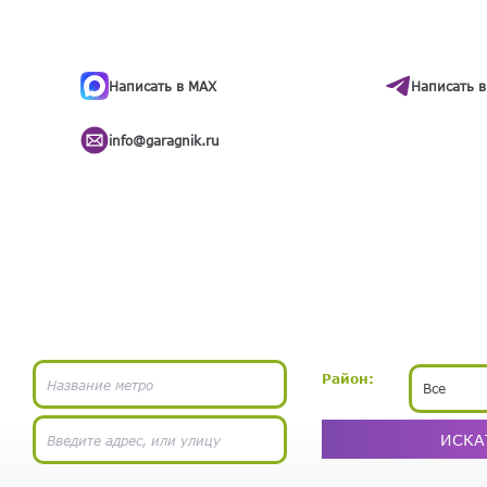
ти
.
бота
Написать в MAX
Написать в
info@garagnik.ru
Район:
Все
ИСКА