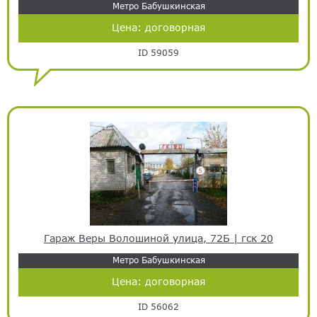
Метро Бабушкинская
Цена:
договорная
ID 59059
Гараж Веры Волошиной улица, 72Б | гск 20
Метро Бабушкинская
Цена:
договорная
ID 56062