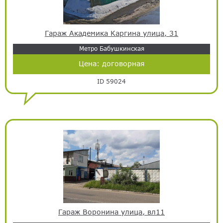
Гараж Академика Каргина улица, 31
Метро Бабушкинская
Цена:
договорная
ID 59024
Гараж Воронина улица, вл11