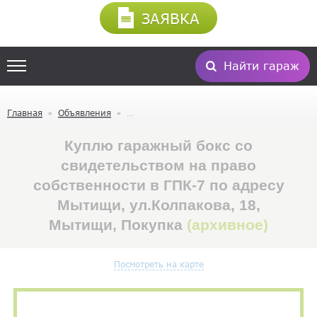
ЗАЯВКА
Найти гараж
Главная
Объявления
Куплю гаражный бокс со
свидетельством на право
собственности в ГПК-7 по адресу
Мытищи, ул.Колпакова, 18,
Мытищи, Покупка
(архивное)
Посмотреть на карте