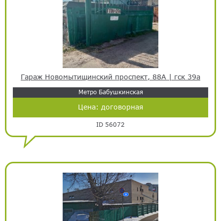
Гараж Новомытищинский проспект, 88А | гск 39а
Метро Бабушкинская
Цена:
договорная
ID 56072