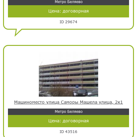
Метро Беляево
Цена:
договорная
ID 29674
Машиноместо улица Саморы Машела улица, 2к1
Метро Беляево
Цена:
договорная
ID 43516