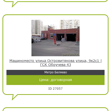
Машиноместо улица Островитянова улица, 9к2с1 |
ГСК Обручева 43
Метро Беляево
Цена:
договорная
ID 27057