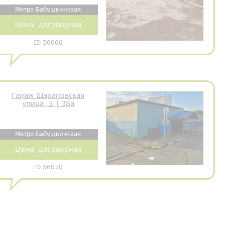
Метро Бабушкинская
Цена:
договорная
ID 56066
Гараж Шараповская
улица, 5 | 38а
Метро Бабушкинская
Цена:
договорная
ID 56070