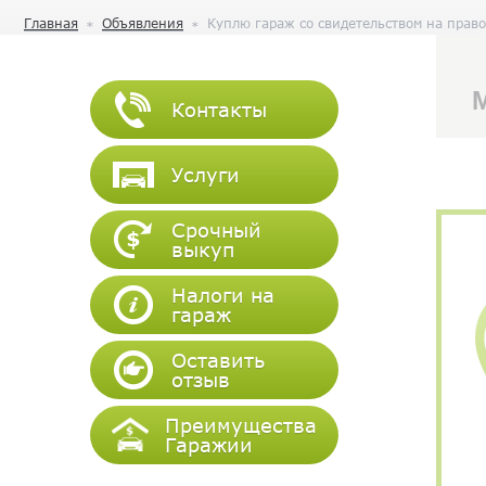
Главная
Объявления
Куплю гараж со свидетельством на право
М
Контакты
Услуги
Срочный
выкуп
Налоги на
гараж
Оставить
отзыв
Преимущества
Гаражии