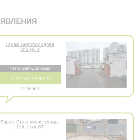
ЯВЛЕНИЯ
Гараж Белобородова
улица, 4
Метро Бабушкинская
Цена:
договорная
ID 56060
Гараж Стрелковая улица,
11А | гск 67