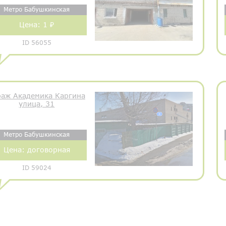
Метро Бабушкинская
Цена:
1 ₽
ID 56055
раж Академика Каргина
улица, 31
Метро Бабушкинская
Цена:
договорная
ID 59024