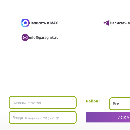
ти
.
бота
Написать в MAX
Написать в
info@garagnik.ru
Район:
Все
ИСКА