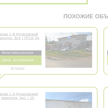
ПОХОЖИЕ ОБЪ
араж 1-й Рупасовский
реулок, 8с4 | ПГСК 44
Метро Бабушкинская
Цена:
договорная
ID 56052
араж 1-й Рупасовский
переулок, 6к1 | 25