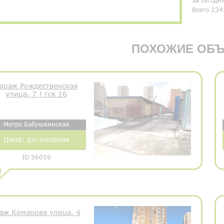
За сегодн
Всего 234
ПОХОЖИЕ ОБЪ
араж Рождественская
улица, 7 | гск 16
Метро Бабушкинская
Цена:
договорная
ID 56059
аж Комарова улица, 4