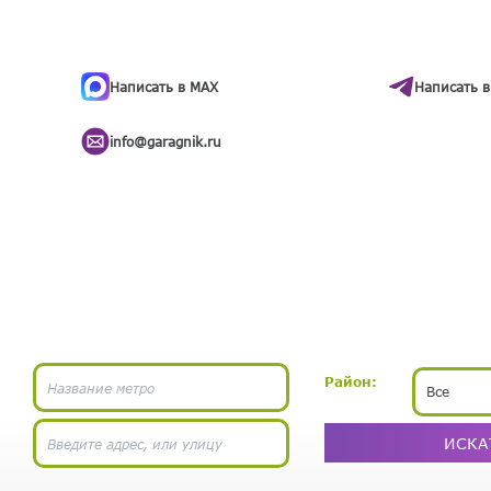
ти
.
бота
Написать в MAX
Написать в
info@garagnik.ru
Район:
Все
ИСКА