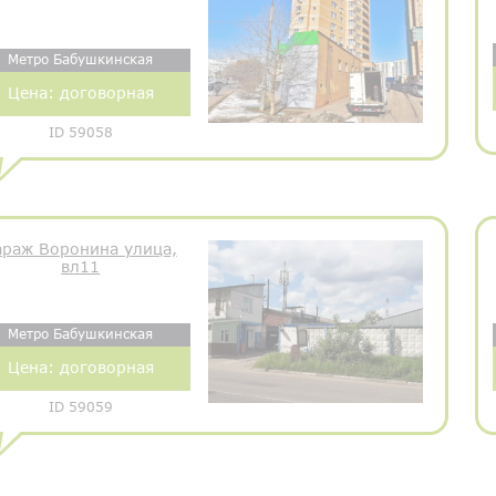
Метро Бабушкинская
Цена:
договорная
ID 59058
араж Воронина улица,
вл11
Метро Бабушкинская
Цена:
договорная
ID 59059