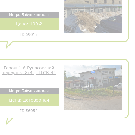
Метро Бабушкинская
Цена:
100 ₽
ID 59015
Гараж 1-й Рупасовский
переулок, 8с4 | ПГСК 44
Метро Бабушкинская
Цена:
договорная
ID 56052