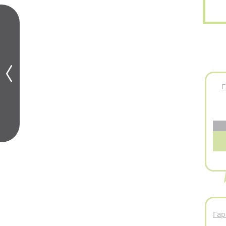
Г
Гар