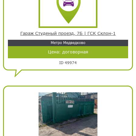
Гараж Студеный проезд, 7Б | ГСК Склон-1
Метро Медведково
Цена:
договорная
ID 49974