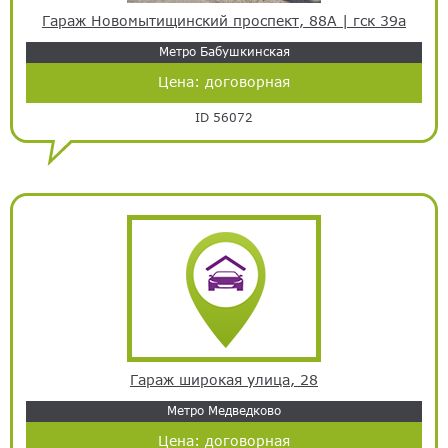
Гараж Новомытищинский проспект, 88А | гск 39а
Метро Бабушкинская
Цена:
договорная
ID 56072
Гараж широкая улица, 28
Метро Медведково
Цена:
договорная