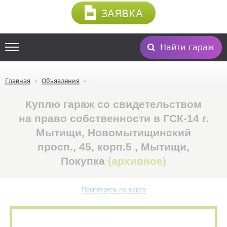
ЗАЯВКА
Найти гараж
Главная
Объявления
Куплю гараж со свидетельством
на право собственности в ГСК-14 г.
Мытищи, Новомытищинский
просп., 45, корп.5 , Мытищи,
Покупка
(архивное)
Посмотреть на карте