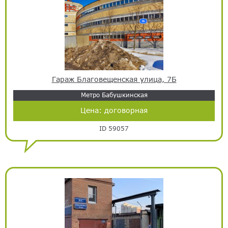
Гараж Благовещенская улица, 7Б
Метро Бабушкинская
Цена:
договорная
ID 59057