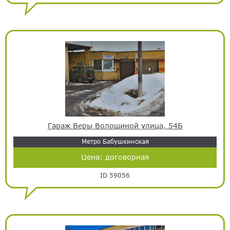
Гараж Веры Волошиной улица, 54Б
Метро Бабушкинская
Цена:
договорная
ID 59056