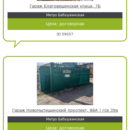
Гараж Благовещенская улица, 7Б
Метро Бабушкинская
Цена:
договорная
ID 59057
Гараж Новомытищинский проспект, 88А | гск 39а
Метро Бабушкинская
Цена:
договорная