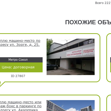
Всего 222
ПОХОЖИЕ ОБЪ
плю машино-место по
ресу ул. Зорге, д. 25.
Метро Сокол
Цена:
договорная
ID 27807
плю машино-место или
раж-бокс в паркинге по
адресу ул. Академика