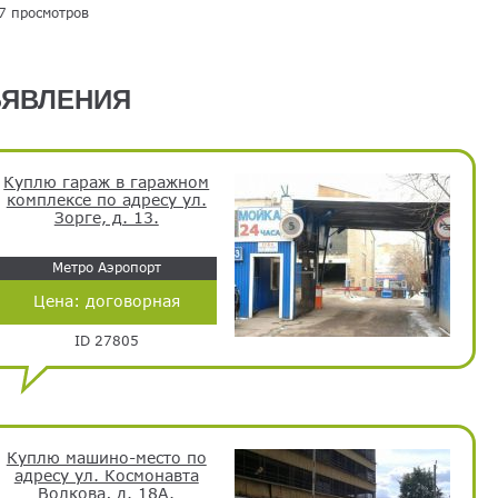
7 просмотров
ЯВЛЕНИЯ
Куплю гараж в гаражном
комплексе по адресу ул.
Зорге, д. 13.
Метро Аэропорт
Цена:
договорная
ID 27805
Куплю машино-место по
адресу ул. Космонавта
Волкова, д. 18А.