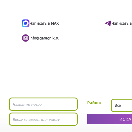
ти
.
бота
Написать в MAX
Написать в
info@garagnik.ru
Район:
Все
ИСКА