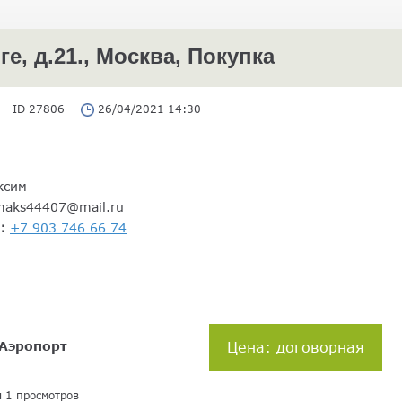
е, д.21., Москва, Покупка
ID 27806
26/04/2021 14:30
ксим
maks44407@mail.ru
н:
+7 903 746 66 74
Аэропорт
Цена: договорная
я 1 просмотров