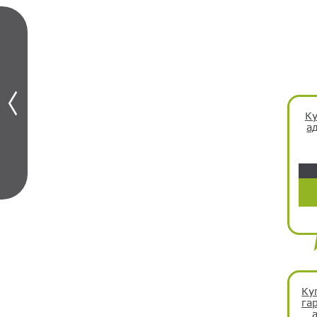
Ку
ад
Ку
га