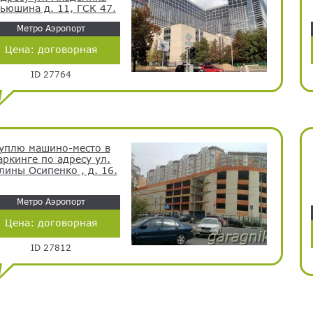
ьюшина д. 11, ГСК 47.
Метро Аэропорт
Цена:
договорная
ID 27764
уплю машино-место в
аркинге по адресу ул.
лины Осипенко , д. 16.
Метро Аэропорт
Цена:
договорная
ID 27812