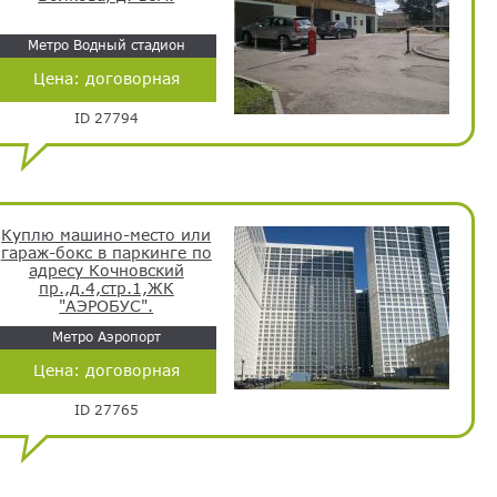
Метро Водный стадион
Цена:
договорная
ID 27794
Куплю машино-место или
гараж-бокс в паркинге по
адресу Кочновский
пр.,д.4,стр.1,ЖК
"АЭРОБУС".
Метро Аэропорт
Цена:
договорная
ID 27765