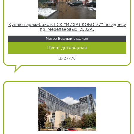
Куплю гараж-бокс в ГСК "МИХАЛКОВО 77" по адресу
пр. Черепановых, д.32А.
Метро Водный стадион
Цена:
договорная
ID 27776