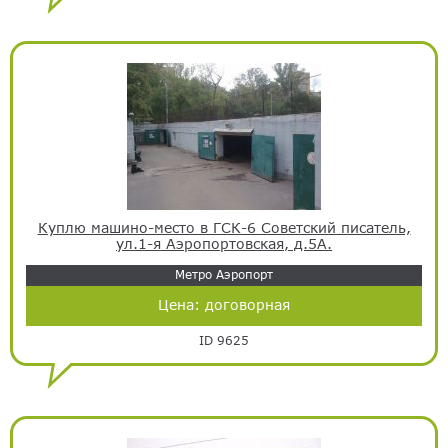
Куплю машино-место в ГСК-6 Советский писатель,
ул.1-я Аэропортовская, д.5А.
Метро Аэропорт
Цена:
договорная
ID 9625