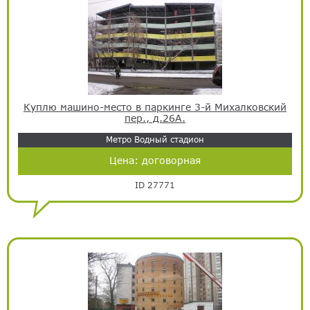
Куплю машино-место в паркинге 3-й Михалковский
пер., д.26А.
Метро Водный стадион
Цена:
договорная
ID 27771