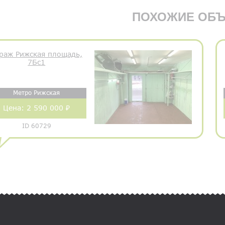
ПОХОЖИЕ ОБЪ
раж Рижская площадь,
7Бс1
Метро Рижская
Цена:
2 590 000 ₽
ID 60729