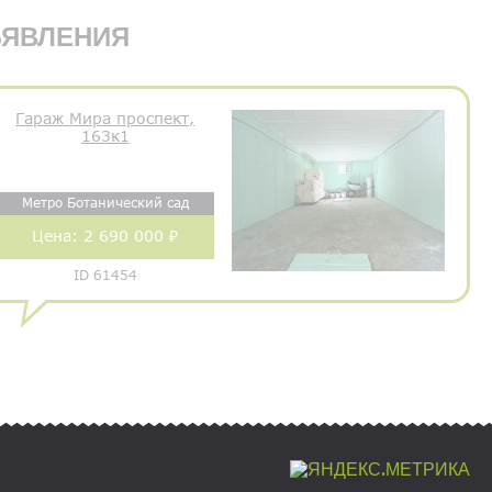
ЯВЛЕНИЯ
Гараж Мира проспект,
163к1
Метро Ботанический сад
Цена:
2 690 000 ₽
ID 61454