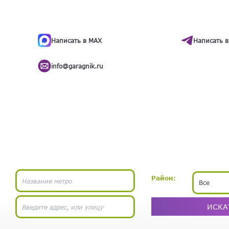
ти
.
бота
Написать в MAX
Написать в
info@garagnik.ru
Район:
Все
ИСКА