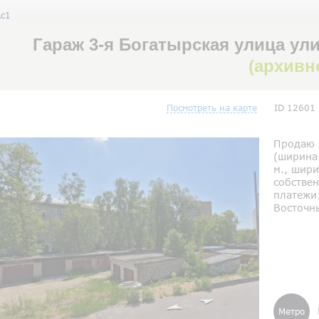
Ас1
Гараж 3-я Богатырская улица ули
(архивн
Посмотреть на карте
ID 12601
Продаю 
(ширина:
м., шири
собствен
платежи:
Восточн
Метро