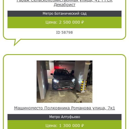
Декабрист
Метро Ботанический сад
Цена:
2 500 000 ₽
ID 58798
Машиноместо Полковника Романова улица, 7к1
Метро Алтуфьево
Цена:
1 300 000 ₽