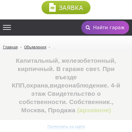
ЗАЯВКА
Найти гараж
Главная
Объявления
Капитальный, железобетонный,
кирпичный. В гараже свет. При
въезде
КПП,охрана,видеонаблюдение. 4-й
этаж Свидетельство о
собственности. Собственник.,
Москва, Продажа
(архивное)
Посмотреть на карте