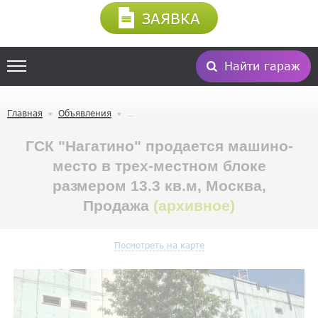
ЗАЯВКА
Найти гараж
Главная
Объявления
ГСК "Нагатино" продается машино-
место в трех-местном блоке
размером 13.3 кв.м, Москва,
Продажа
(архивное)
Посмотреть на карте