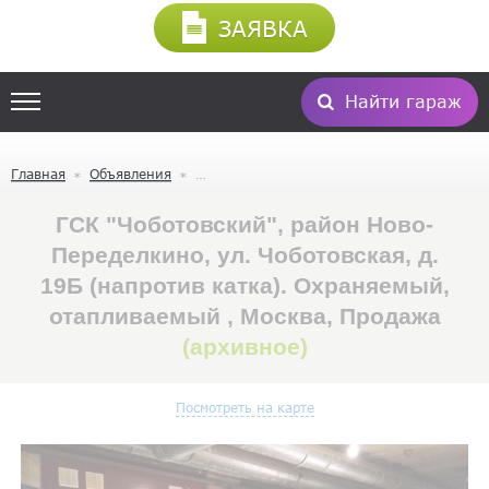
ЗАЯВКА
Найти гараж
Главная
Объявления
ГСК "Чоботовский", район Ново-
Переделкино, ул. Чоботовская, д.
19Б (напротив катка). Охраняемый,
отапливаемый , Москва, Продажа
(архивное)
Посмотреть на карте