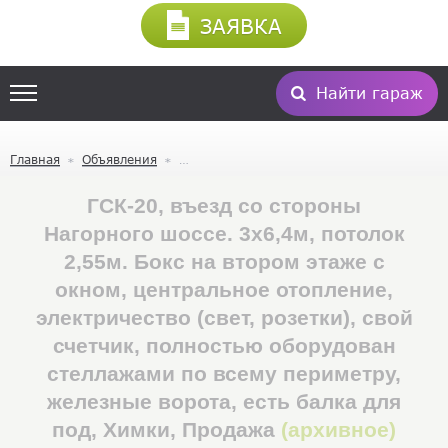
ЗАЯВКА
Найти гараж
Главная
Объявления
ГСК-20, въезд со стороны
Нагорного шоссе. 3х6,4м, потолок
2,55м. Бокс на втором этаже с
окном, центральное отопление,
электричество (свет, розетки), свой
счетчик, полностью оборудован
стеллажами по всему периметру,
железные ворота, есть балка для
под, Химки, Продажа
(архивное)