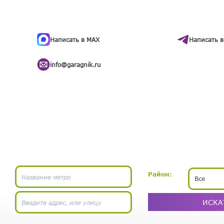
ти
.
бота
Написать в MAX
Написать в
info@garagnik.ru
Район:
Все
ИСКА