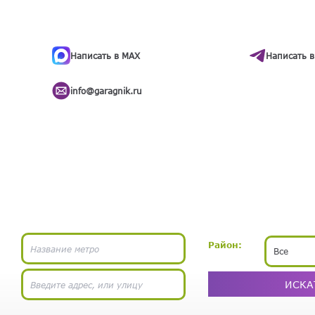
ти
.
бота
Написать в MAX
Написать в
info@garagnik.ru
Район:
Все
ИСКА