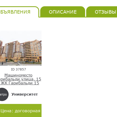
БЪЯВЛЕНИЯ
ОПИСАНИЕ
ОТЗЫВЫ
ID 37857
Машиноместо
арибальди улица, 15
 ЖК Гарибальди 15
Университет
етро
Цена: договорная