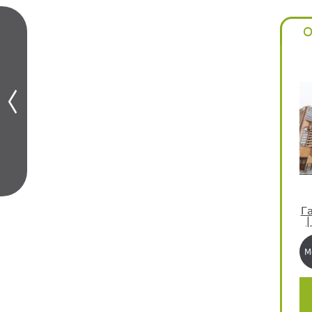
О
Г
|
М