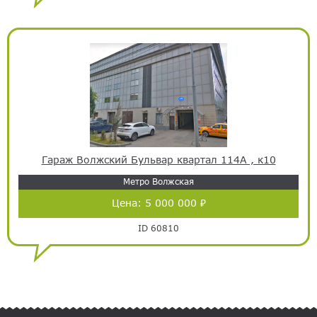
Гараж Волжский Бульвар квартал 114А , к10
Метро Волжская
Цена:
5 000 000 ₽
ID 60810