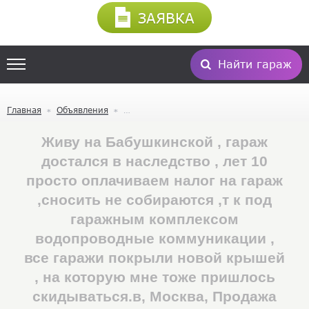
ЗАЯВКА
Найти гараж
Главная
Объявления
Живу на Бабушкинской , гараж
достался в наследство , лет 10
просто оплачиваем налог на гараж
,сносить не собираются ,т к под
гаражным комплексом
водопроводные коммуникации ,
все гаражи покрыли новой крышей
, на которую мне тоже пришлось
скидываться.в, Москва, Продажа