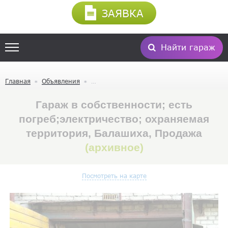
ЗАЯВКА
Найти гараж
Главная
Объявления
Гараж в собственности; есть
погреб;электричество; охраняемая
территория, Балашиха, Продажа
(архивное)
Посмотреть на карте