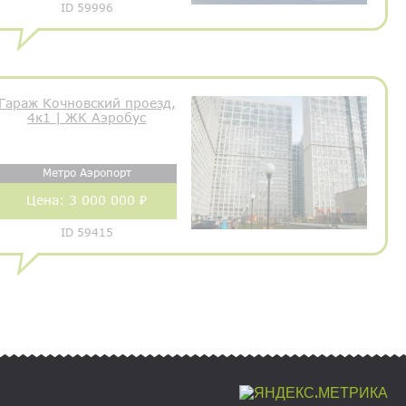
ID 59996
Гараж Кочновский проезд,
4к1 | ЖК Аэробус
Метро Аэропорт
Цена:
3 000 000 ₽
ID 59415