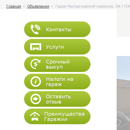
Главная
Объявления
Гараж Расторгуевский переулок, 3А | ГС
Контакты
Услуги
Срочный
выкуп
Налоги на
гараж
Оставить
отзыв
Преимущества
Гаражии