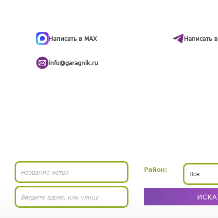
ти
.
бота
Написать в MAX
Написать в
info@garagnik.ru
Район:
Все
ИСКА