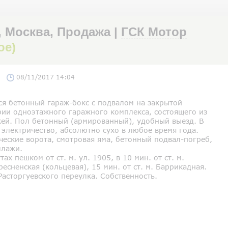
, Москва, Продажа |
ГСК Мотор
ое)
08/11/2017 14:04
ся бетонный гараж-бокс с подвалом на закрытой
рии одноэтажного гаражного комплекса, состоящего из
жей. Пол бетонный (армированный), удобный выезд. В
 электричество, абсолютно сухо в любое время года.
ческие ворота, смотровая яма, бетонный подвал-погреб,
ллажи.
тах пешком от ст. м. ул. 1905, в 10 мин. от ст. м.
есненская (кольцевая), 15 мин. от ст. м. Баррикадная.
Расторгуевского переулка. Собственность.