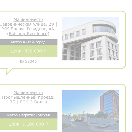
Машиноместо
Садовническая улица, 29 |
ЖК Балчуг Резиденс, кА
(Balchug Residence)
Метро Китай-город
Цена:
830 000 ₽
ID 58346
Машиноместо
Промышленный проезд,
3Б | ГСК-3 Волга
Метро Багратионовская
Цена:
1 100 000 ₽