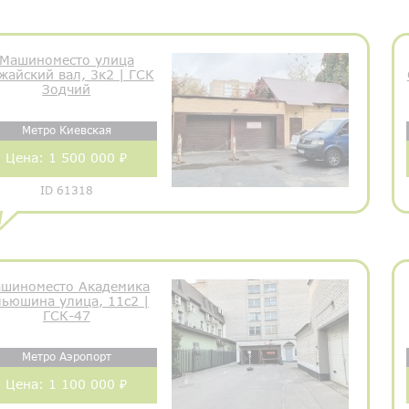
Машиноместо улица
жайский вал, 3к2 | ГСК
Зодчий
Метро Киевская
Цена:
1 500 000 ₽
ID 61318
шиноместо Академика
ьюшина улица, 11с2 |
ГСК-47
Метро Аэропорт
Цена:
1 100 000 ₽