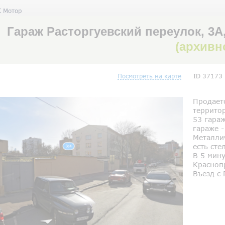
К Мотор
Гараж Расторгуевский переулок, 3А
(архивн
Посмотреть на карте
ID 37173
Продает
террито
53 гара
гараже -
Металли
есть сте
В 5 мину
Краснопр
Въезд с 