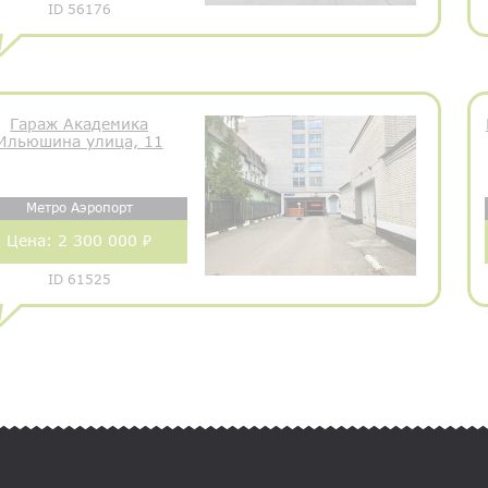
ID 56176
Гараж Академика
Ильюшина улица, 11
Метро Аэропорт
Цена:
2 300 000 ₽
ID 61525