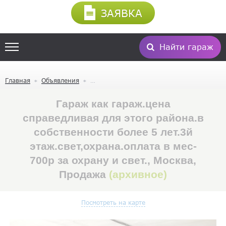
ЗАЯВКА
Найти гараж
Главная
Объявления
Гараж как гараж.цена
справедливая для этого района.в
собственности более 5 лет.3й
этаж.свет,охрана.оплата в мес-
700р за охрану и свет., Москва,
Продажа
(архивное)
Посмотреть на карте