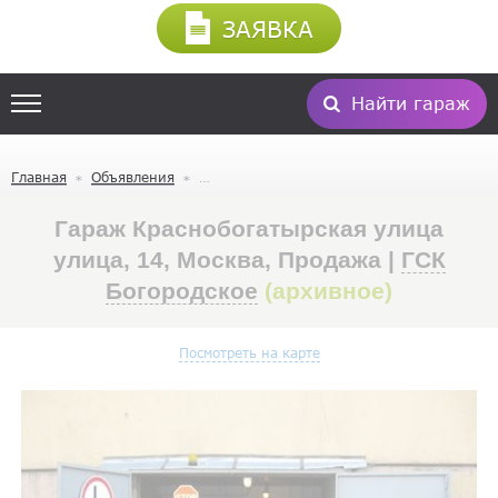
ЗАЯВКА
Найти гараж
Главная
Объявления
Гараж Краснобогатырская улица
улица, 14, Москва, Продажа |
ГСК
Богородское
(архивное)
Посмотреть на карте