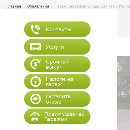
Главная
Объявления
Гараж Перовская улица, 63А | ГСК Кали
Контакты
Услуги
Срочный
выкуп
Налоги на
гараж
Оставить
отзыв
Преимущества
Гаражии