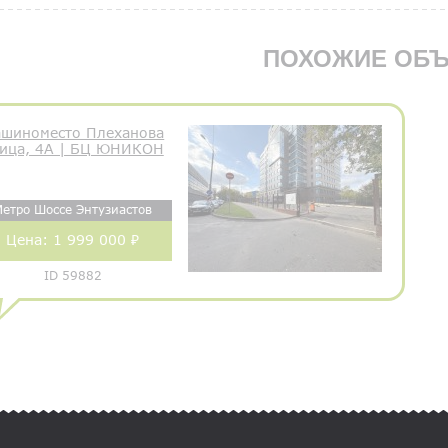
ПОХОЖИЕ ОБЪ
шиноместо Плеханова
ица, 4А | БЦ ЮНИКОН
Метро Шоссе Энтузиастов
Цена:
1 999 000 ₽
ID 59882