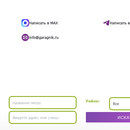
ти
.
бота
Написать в MAX
Написать в
info@garagnik.ru
Район:
Все
ИСКА