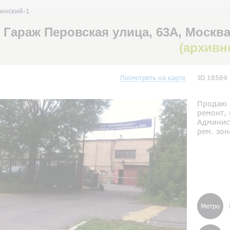
нинский-1
Гараж Перовская улица, 63А, Москва
(архивн
Посмотреть на карте
ID 18569
Продаю 
ремонт,
Админис
рем. зон
Метро