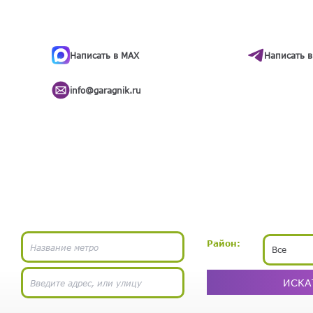
ти
.
бота
Написать в MAX
Написать в
info@garagnik.ru
Район:
Все
ИСКА