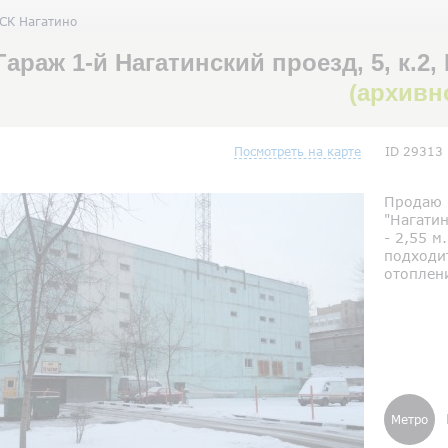
ГСК Нагатино
Гараж 1-й Нагатинский проезд, 5, к.2
(архивн
Посмотреть на карте
ID 29313
Продаю г
"Нагатин
- 2,55 м
подходит
отоплени
Метро