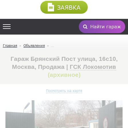
ЗАЯВКА
Найти гараж
Главная
Объявления
Гараж Брянский Пост улица, 16с10,
Москва, Продажа |
ГСК Локомотив
(архивное)
Посмотреть на карте