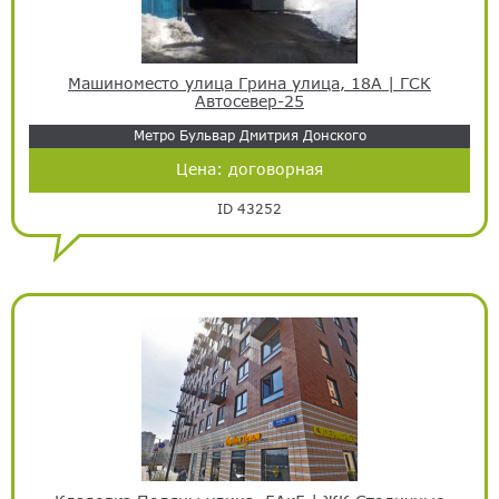
Машиноместо улица Грина улица, 18А | ГСК
Автосевер-25
Метро Бульвар Дмитрия Донского
Цена:
договорная
ID 43252