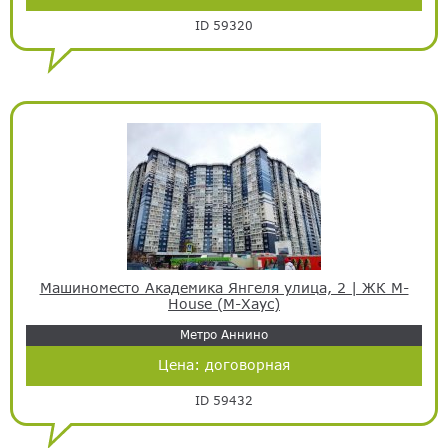
ID 59320
Машиноместо Академика Янгеля улица, 2 | ЖК М-
House (М-Хаус)
Метро Аннино
Цена:
договорная
ID 59432