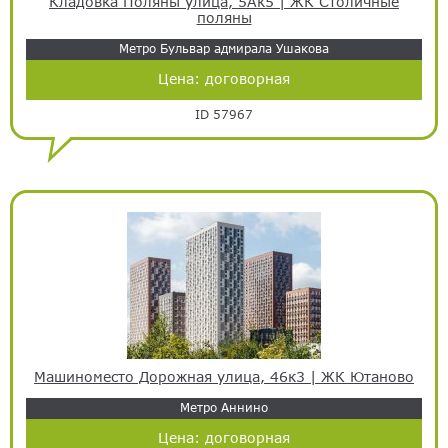
Кладовка Поляны улица, 5Ак5 | ЖК Столичные
поляны
Метро Бульвар адмирала Ушакова
Цена:
договорная
ID 57967
Машиноместо Дорожная улица, 46к3 | ЖК Ютаново
Метро Аннино
Цена:
договорная