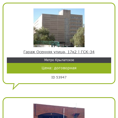
Гараж Осенняя улица, 17к2 | ГСК-34
Метро Крылатское
Цена:
договорная
ID 53947