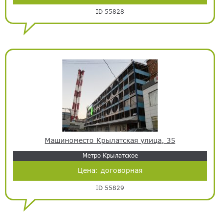
ID 55828
Машиноместо Крылатская улица, 35
Метро Крылатское
Цена:
договорная
ID 55829