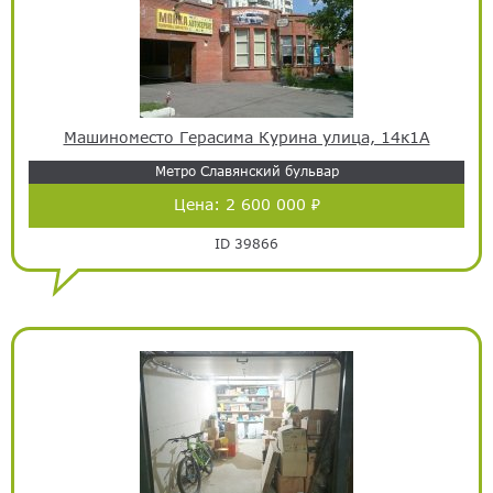
Машиноместо Герасима Курина улица, 14к1А
Метро Славянский бульвар
Цена:
2 600 000 ₽
ID 39866