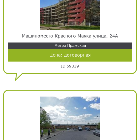
Машиноместо Красного Маяка улица, 24А
Метро Пражская
Цена:
договорная
ID 59339