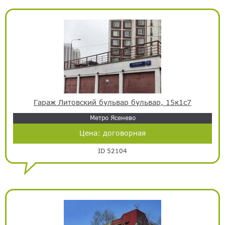
Гараж Литовский бульвар бульвар, 15к1с7
Метро Ясенево
Цена:
договорная
ID 52104