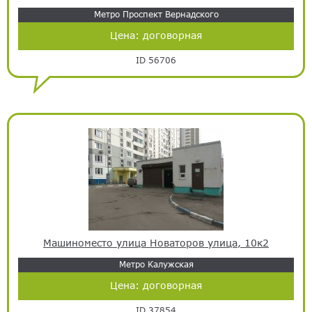
Метро Проспект Вернадского
Цена:
договорная
ID 56706
Машиноместо улица Новаторов улица, 10к2
Метро Калужская
Цена:
договорная
ID 37854