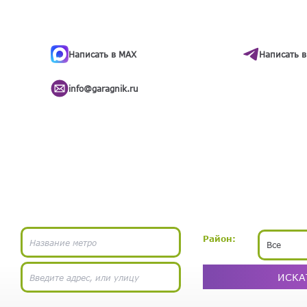
ти
.
бота
Написать в MAX
Написать в
info@garagnik.ru
Район:
Все
ИСКА