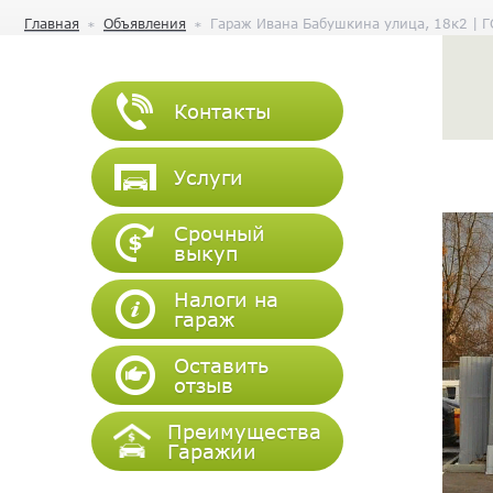
Главная
Объявления
Гараж Ивана Бабушкина улица, 18к2 | Г
Контакты
Услуги
Срочный
выкуп
Налоги на
гараж
Оставить
отзыв
Преимущества
Гаражии