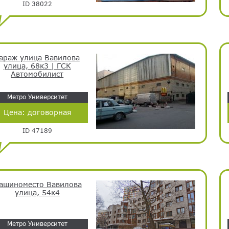
ID 38022
араж улица Вавилова
улица, 68к3 | ГСК
Автомобилист
Метро Университет
Цена:
договорная
ID 47189
ашиноместо Вавилова
улица, 54к4
Метро Университет