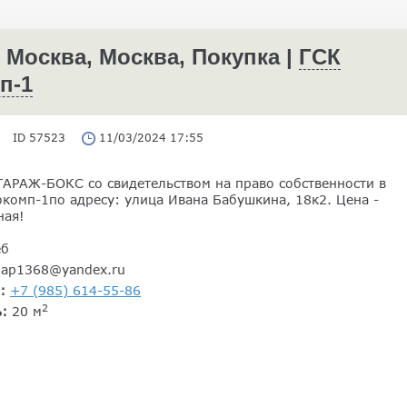
 Москва, Москва, Покупка |
ГСК
п-1
ID 57523
11/03/2024 17:55
АРАЖ-БОКС со свидетельством на право собственности в
окомп-1по адресу: улица Ивана Бабушкина, 18к2. Цена -
ная!
еб
gap1368@yandex.ru
н:
+7 (985) 614-55-86
2
ь:
20 м