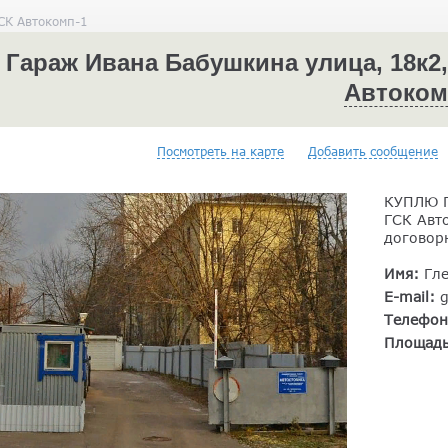
СК Автокомп-1
Гараж Ивана Бабушкина улица, 18к2,
Автоком
Посмотреть на карте
Добавить сообщение
КУПЛЮ Г
ГСК Авт
договор
Имя:
Гл
E-mail:
Телефо
Площад