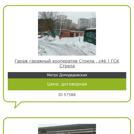
Гараж гаражный кооператив Стрела , с46 | ГСК
Стрела
Метро Домодедовская
Цена:
договорная
ID 57588