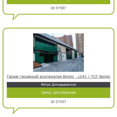
ID 57587
Гараж гаражный кооператив Велес , с141 | ТСГ Велес
Метро Домодедовская
Цена:
договорная
ID 57597