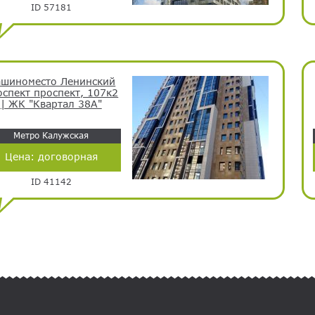
ID 57181
шиноместо Ленинский
оспект проспект, 107к2
| ЖК "Квартал 38А"
Метро Калужская
Цена:
договорная
ID 41142