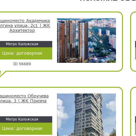
шиноместо Академика
лгина улица, 2с1 | ЖК
Архитектор
Метро Калужская
Цена:
договорная
ID 56689
ашиноместо Обручева
улица, 3 | ЖК Призма
Метро Калужская
Цена:
договорная