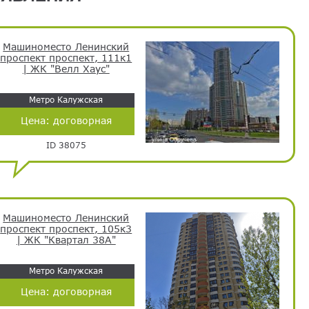
Машиноместо Ленинский
проспект проспект, 111к1
| ЖК "Велл Хаус"
Метро Калужская
Цена:
договорная
ID 38075
Машиноместо Ленинский
проспект проспект, 105к3
| ЖК "Квартал 38А"
Метро Калужская
Цена:
договорная