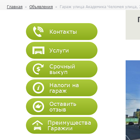
Главная
Объявления
Гараж улица Академика Челомея улица, 
Контакты
Услуги
Срочный
выкуп
Налоги на
гараж
Оставить
отзыв
Преимущества
Гаражии