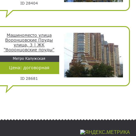
ID 28404
Машиноместо улица
Воронцовские Пруды
улица, 3 | ЖК
"Воронцовские пруды"
Метро Калужская
Цена:
договорная
ID 28681