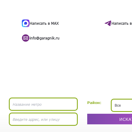
ти
.
бота
Написать в MAX
Написать в
info@garagnik.ru
Район:
Все
ИСКА