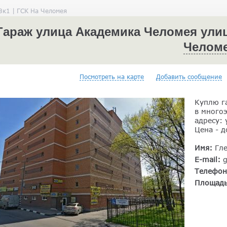
3к1 | ГСК На Челомея
Гараж улица Академика Челомея улица
Челом
Посмотреть на карте
Добавить сообщение
Куплю г
в много
адресу: 
Цена - д
Имя:
Гл
E-mail:
Телефо
Площад