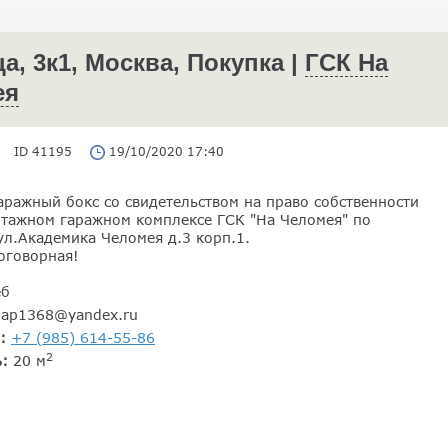
, 3к1, Москва, Покупка |
ГСК На
ея
ID 41195
19/10/2020 17:40
аражный бокс со свидетельством на право собственности
этажном гаражном комплексе ГСК "На Челомея" по
ул.Академика Челомея д.3 корп.1.
оговорная!
еб
gap1368@yandex.ru
н:
+7 (985) 614-55-86
2
ь:
20 м