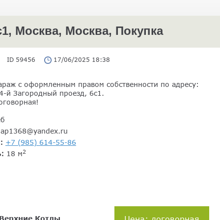
1, Москва, Москва, Покупка
ID 59456
17/06/2025 18:38
араж с оформленным правом собственности по адресу:
4-й Загородный проезд, 6с1.
оговорная!
еб
gap1368@yandex.ru
н:
+7 (985) 614-55-86
2
ь:
18 м
Верхние Котлы
Цена: договорная