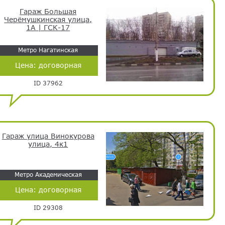
Гараж Большая
Черёмушкинская улица,
1А | ГСК-17
Метро Нагатинская
Цена:
договорная
ID 37962
Гараж улица Винокурова
улица, 4к1
Метро Академическая
Цена:
договорная
ID 29308