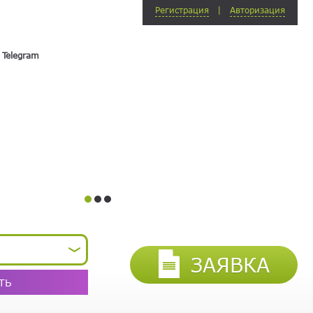
Регистрация
Авторизация
Мы занимаемся продажей гаражей, машиноме
недвижимости в Москве, Подмосковье, Сочи.
E-mail:
E-mail:
 Telegram
Для согласования условий продажи просим о
Пароль:
Пароль:
связаться с нашим специалистом
.
Повторите
Забыли пароль?
пароль:
Агенство «ГАРАЖиЯ» оказывает пол
и продаже машиномест, гаражей, квартир, д
Я соглашаюсь с
условиями
обработки персональных
ВОЙТИ
данных
ЗАРЕГИСТРИРОВАТЬСЯ
ЗАЯВКА
ТЬ