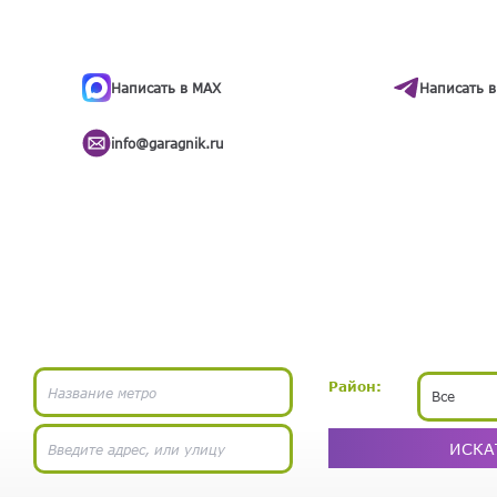
ти
.
бота
Написать в MAX
Написать в
info@garagnik.ru
Район:
Все
ИСКА