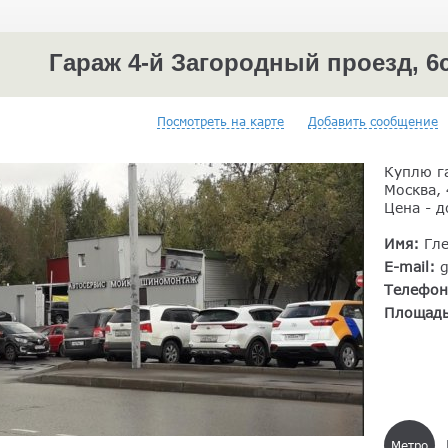
Гараж 4-й Загородный проезд, 6с
Посмотреть на карте
Добавить сообщение
Куплю г
Москва, 
Цена - д
Имя:
Гл
E-mail:
Телефо
Площад
Метро