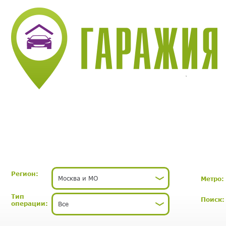
ребуются специалисты (риелторы, агенты) по городам Московской облас
пыт не требуется, лишь открытость новым идеям и желание учиться. Ра
ельная без оклада.
абота удалённая. Возможно совместительство.
удем рады Вашему звонку или email :-)
7 499 502 23 70
fo@garagnik.ru
Регион:
Москва и МО
Метро:
Тип
Поиск:
операции:
Все