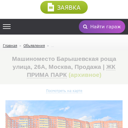
ЗАЯВКА
Найти гараж
Главная
Объявления
Машиноместо Барышевская роща
улица, 26А, Москва, Продажа |
ЖК
ПРИМА ПАРК
(архивное)
Посмотреть на карте