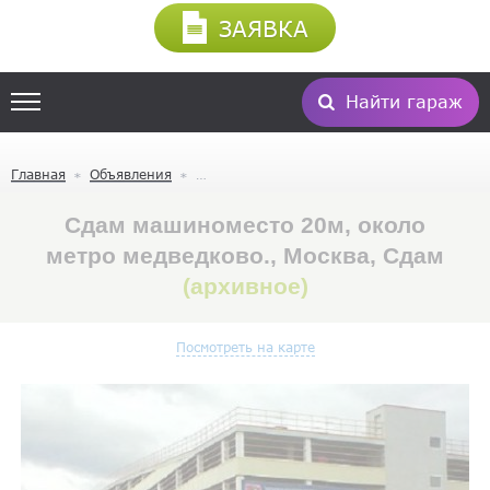
ЗАЯВКА
Найти гараж
Главная
Объявления
Cдам машиноместо 20м, около
метро медведково., Москва, Сдам
(архивное)
Посмотреть на карте