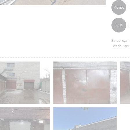
Метро
ГСК
За сегодн
Всего 545