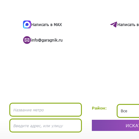
ти
.
бота
Написать в MAX
Написать в
info@garagnik.ru
Район:
Все
ИСКА