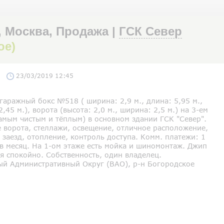
, Москва, Продажа |
ГСК Север
ое)
23/03/2019 12:45
аражный бокс №518 ( ширина: 2,9 м., длина: 5,95 м.,
2,45 м.), ворота (высота: 2,0 м., ширина: 2,5 м.) на 3-ем
амым чистым и тёплым) в основном здании ГСК "Север".
 ворота, стеллажи, освещение, отличное расположение,
заезд, отопление, контроль доступа. Комм. платежи: 1
в месяц. На 1-ом этаже есть мойка и шиномонтаж. Джип
я спокойно. Собственность, один владелец.
ый Административный Округ (ВАО), р-н Богородское