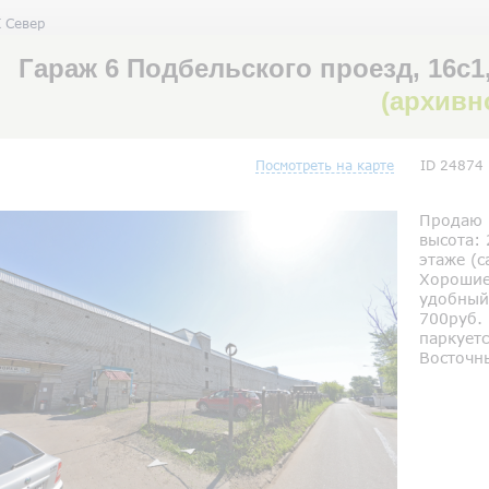
К Север
Гараж 6 Подбельского проезд, 16с1
(архивн
Посмотреть на карте
ID 24874
Продаю г
высота: 
этаже (с
Хорошие
удобный 
700руб. 
паркуетс
Восточн