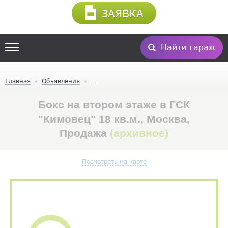
ЗАЯВКА
Найти гараж
Главная
Объявления
Бокс на втором этаже в ГСК
"Кимовец" 18 кв.м., Москва,
Продажа
(архивное)
Посмотреть на карте